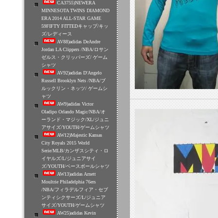
CA3755)NEWERA
MINNESOTA TWINS DIAMOND
ERA 2014 ALL-STAR GAME
59FIFTY FITTEDキャップ/キッ
ズ/レディース
AV88)adidas DeAndre
Jordan LA Clippers /NBA/ロサン
ゼルス・クリッパーズ/ ゲーム
シャツ
AV92)adidas D'Angelo
Russell Brooklyn Nets /NBA/ブ
ルックリン・ネッツ/ ゲームシ
ャツ
AW9)adidas Victor
Oladipo Orlando Magic/NBA/オ
ーランド・マジック/XL/ジュニ
アサイズ/YOUTH/ゲームシャツ
AW12)Majestic Kansas
City Royals 2015 World
Serie/MLB/カンザスシティ・ロ
イヤルズ/L/ジュニアサイ
ズ/YOUTH/ベースボールシャツ
AW13)adidas Arnett
Moultrie Philadelphia 76ers
/NBA/フィラデルフィア・セブ
ンティシクサーズ/L/ジュニア
サイズ/YOUTH/ゲームシャツ
AW25)adidas Kevin