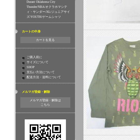
Durant Oklahoma City
Thunder/NBA/オクラホマシテ
ィ・サンダー/XL/ジュニアサイ
ズ/YOUTH/ゲームシャツ
カートの中身
カートを見る
ご購入前に
サイズについて
SHOP
支払い方法について
配送方法・送料について
メルマガ登録・解除
メルマガ登録・解除は
こちら