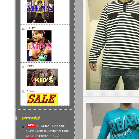
LADY'S
KID'S
SALE
おすすめ商品
NEWERA New York
Giants Salute to Service On-Field
59FIFTY Fittedキャップ