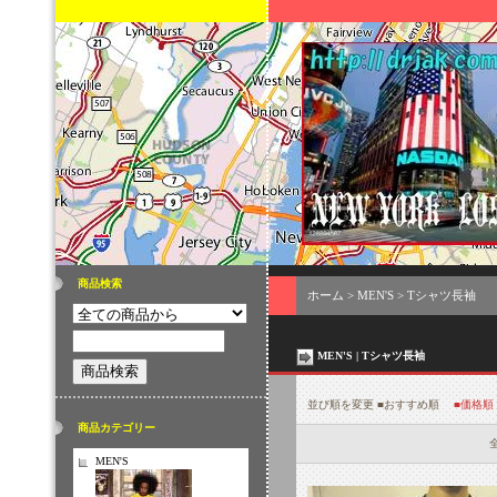
商品検索
ホーム
>
MEN'S
>
Tシャツ長袖
MEN'S | Tシャツ長袖
並び順を変更
■おすすめ順
■価格順
商品カテゴリー
全
MEN'S