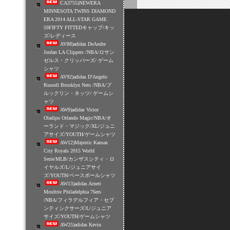
CA3755)NEWERA
MINNESOTA TWINS DIAMOND
ERA 2014 ALL-STAR GAME
59FIFTY FITTEDキャップ/キッ
ズ/レディース
AV88)adidas DeAndre
Jordan LA Clippers /NBA/ロサン
ゼルス・クリッパーズ/ ゲーム
シャツ
AV92)adidas D'Angelo
Russell Brooklyn Nets /NBA/ブ
ルックリン・ネッツ/ ゲームシ
ャツ
AW9)adidas Victor
Oladipo Orlando Magic/NBA/オ
ーランド・マジック/XL/ジュニ
アサイズ/YOUTH/ゲームシャツ
AW12)Majestic Kansas
City Royals 2015 World
Serie/MLB/カンザスシティ・ロ
イヤルズ/L/ジュニアサイ
ズ/YOUTH/ベースボールシャツ
AW13)adidas Arnett
Moultrie Philadelphia 76ers
/NBA/フィラデルフィア・セブ
ンティシクサーズ/L/ジュニア
サイズ/YOUTH/ゲームシャツ
AW25)adidas Kevin