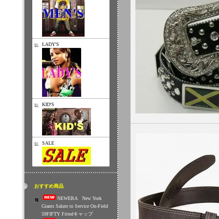
LADY'S
KID'S
SALE
おすすめ商品
NEWERA New York
Giants Salute to Service On-Field
59FIFTY Fittedキャップ