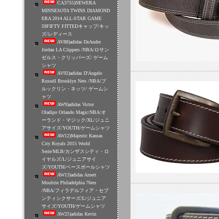
CA3755)NEWERA
MINNESOTA TWINS DIAMOND
ERA 2014 ALL-STAR GAME
59FIFTY FITTEDキャップ/キッ
ズ/レディース
AV88)adidas DeAndre
Jordan LA Clippers /NBA/ロサン
ゼルス・クリッパーズ/ ゲーム
シャツ
AV92)adidas D'Angelo
Russell Brooklyn Nets /NBA/ブ
ルックリン・ネッツ/ ゲームシ
ャツ
AW9)adidas Victor
Oladipo Orlando Magic/NBA/オ
ーランド・マジック/XL/ジュニ
アサイズ/YOUTH/ゲームシャツ
AW12)Majestic Kansas
City Royals 2015 World
Serie/MLB/カンザスシティ・ロ
イヤルズ/L/ジュニアサイ
ズ/YOUTH/ベースボールシャツ
AW13)adidas Arnett
Moultrie Philadelphia 76ers
/NBA/フィラデルフィア・セブ
ンティシクサーズ/L/ジュニア
サイズ/YOUTH/ゲームシャツ
AW25)adidas Kevin