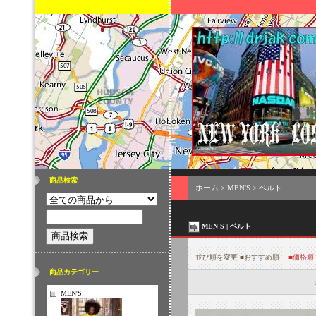
商品検索
ホーム
>
MEN'S
>
ベルト
MEN'S | ベルト
並び順を変更
■おすすめ順
■価格順
商品カテゴリー
MEN'S