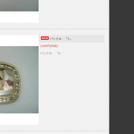
バックル 「S」
3,000円(内税)
バックル 「S」