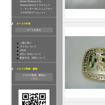
Durant Oklahoma City
Thunder/NBA/オクラホマシテ
ィ・サンダー/XL/ジュニアサイ
ズ/YOUTH/ゲームシャツ
カートの中身
カートを見る
ご購入前に
サイズについて
SHOP
支払い方法について
配送方法・送料について
メルマガ登録・解除
メルマガ登録・解除は
こちら