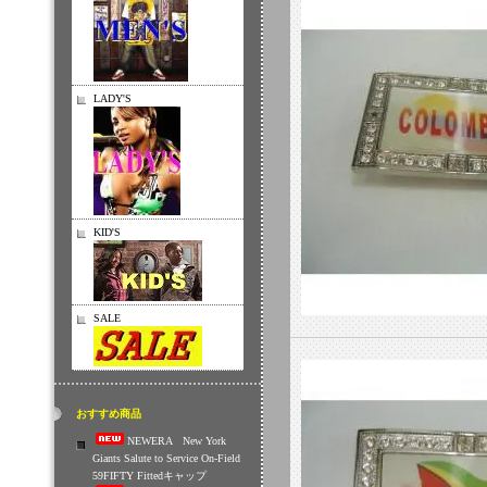
LADY'S
KID'S
SALE
おすすめ商品
NEWERA New York
Giants Salute to Service On-Field
59FIFTY Fittedキャップ