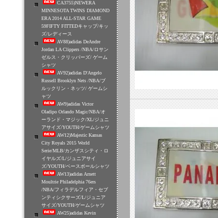
CA3755)NEWERA
MINNESOTA TWINS DIAMOND
ERA 2014 ALL-STAR GAME
59FIFTY FITTEDキャップ/キッ
ズ/レディース
AV88)adidas DeAndre
Jordan LA Clippers /NBA/ロサン
ゼルス・クリッパーズ/ ゲーム
シャツ
AV92)adidas D'Angelo
Russell Brooklyn Nets /NBA/ブ
ルックリン・ネッツ/ ゲームシ
ャツ
AW9)adidas Victor
Oladipo Orlando Magic/NBA/オ
ーランド・マジック/XL/ジュニ
アサイズ/YOUTH/ゲームシャツ
AW12)Majestic Kansas
City Royals 2015 World
Serie/MLB/カンザスシティ・ロ
イヤルズ/L/ジュニアサイ
ズ/YOUTH/ベースボールシャツ
AW13)adidas Arnett
Moultrie Philadelphia 76ers
/NBA/フィラデルフィア・セブ
ンティシクサーズ/L/ジュニア
サイズ/YOUTH/ゲームシャツ
AW25)adidas Kevin