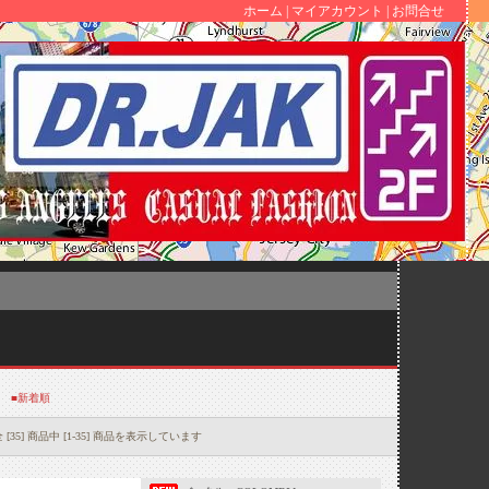
ホーム
|
マイアカウント
|
お問合せ
■新着順
 [35] 商品中 [1-35] 商品を表示しています