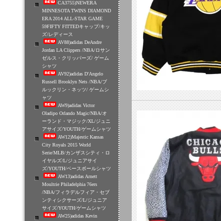
CA3755)NEWERA
MINNESOTA TWINS DIAMOND
ERA 2014 ALL-STAR GAME
59FIFTY FITTEDキャップ/キッ
ズ/レディース
AV88)adidas DeAndre
Jordan LA Clippers /NBA/ロサン
ゼルス・クリッパーズ/ ゲーム
シャツ
AV92)adidas D'Angelo
Russell Brooklyn Nets /NBA/ブ
ルックリン・ネッツ/ ゲームシ
ャツ
AW9)adidas Victor
Oladipo Orlando Magic/NBA/オ
ーランド・マジック/XL/ジュニ
アサイズ/YOUTH/ゲームシャツ
AW12)Majestic Kansas
City Royals 2015 World
Serie/MLB/カンザスシティ・ロ
イヤルズ/L/ジュニアサイ
ズ/YOUTH/ベースボールシャツ
AW13)adidas Arnett
Moultrie Philadelphia 76ers
/NBA/フィラデルフィア・セブ
ンティシクサーズ/L/ジュニア
サイズ/YOUTH/ゲームシャツ
AW25)adidas Kevin